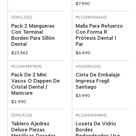
$7.990
DENCLI151
|
MLC2380416660
|
Pack 2 Mangueras
Malla Para Refuerzo
Con Terminal
Con Forma R
Borden Para Sillón
Prótesis Dental 1
Dental
Par
$23.342
$6.490
MLC1469887839
|
HOGORG106
|
Pack De 2 Mini
Cinta De Embalaje
Vasos O Dappen De
Impresa Fragil
Cristal Dental /
Santiago
Manicure
$3.990
$2.990
DEPAJE114
|
MLC1490099845
|
Tablero Ajedrez
Loseta De Vidrio
Deluxe Piezas
Bordes
Metálicas Doradas
Redondeados Uso