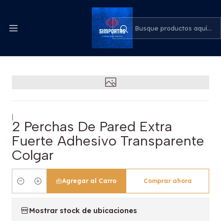
Despachos express a todo el país
cotiza para tu empresa
Inicio
2 Perchas De Pared Extra Fuerte Adhesivo Transparente
Colgar
|
2 Perchas De Pared Extra
Fuerte Adhesivo Transparente
Colgar
Agregar al Carro
Comprar ahora
Cantidad
Mostrar stock de ubicaciones