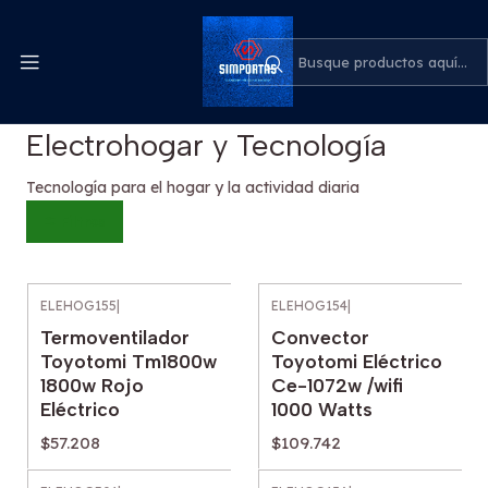
Despachos express a todo el país
cotiza para tu empresa
Inicio
Electrohogar y Tecnología
Electrohogar y Tecnología
Tecnología para el hogar y la actividad diaria
Filtros
ELEHOG155
|
ELEHOG154
|
Termoventilador
Convector
Toyotomi Tm1800w
Toyotomi Eléctrico
1800w Rojo
Ce-1072w /wifi
Eléctrico
1000 Watts
$57.208
$109.742