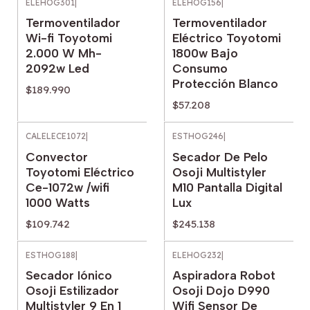
ELEHOG301
|
ELEHOG156
|
Termoventilador
Termoventilador
Wi-fi Toyotomi
Eléctrico Toyotomi
2.000 W Mh-
1800w Bajo
2092w Led
Consumo
Protección Blanco
$189.990
$57.208
CALELECE1072
|
ESTHOG246
|
Convector
Secador De Pelo
Toyotomi Eléctrico
Osoji Multistyler
Ce-1072w /wifi
M10 Pantalla Digital
1000 Watts
Lux
$109.742
$245.138
ESTHOG188
|
ELEHOG232
|
Secador Iónico
Aspiradora Robot
Osoji Estilizador
Osoji Dojo D990
Multistyler 9 En 1
Wifi Sensor De