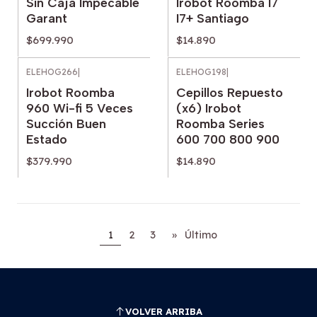
Sin Caja Impecable
Irobot Roomba I7
Garant
I7+ Santiago
$699.990
$14.890
ELEHOG266
|
ELEHOG198
|
Irobot Roomba
Cepillos Repuesto
960 Wi-fi 5 Veces
(x6) Irobot
Succión Buen
Roomba Series
Estado
600 700 800 900
$379.990
$14.890
1
2
3
»
Último
VOLVER ARRIBA