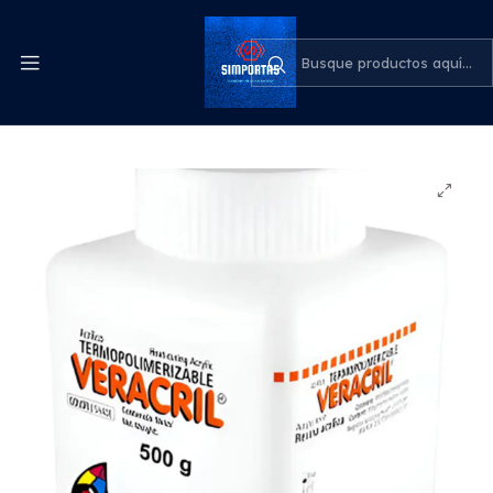
Despachos express a todo el país
cotiza para tu empresa
Inicio
Odontología
Acrílico Termocurable Veracril Rosado Jdo 500 Gr
Termocurado