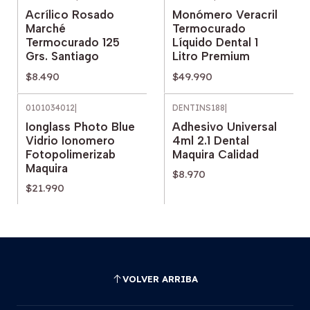
Acrílico Rosado
Monómero Veracril
Marché
Termocurado
Termocurado 125
Líquido Dental 1
Grs. Santiago
Litro Premium
$8.490
$49.990
0101034012
|
DENTINS188
|
Ionglass Photo Blue
Adhesivo Universal
Vidrio Ionomero
4ml 2.1 Dental
Fotopolimerizab
Maquira Calidad
Maquira
$8.970
$21.990
VOLVER ARRIBA