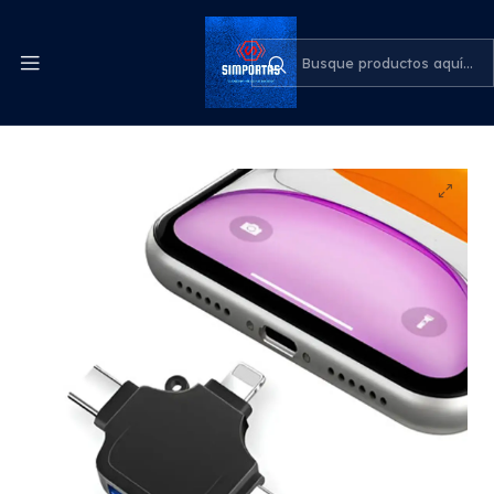
Despachos express a todo el país
cotiza para tu empresa
Inicio
Adaptador Usb A Tipo C Multifuncional Para iPhone Y
Android