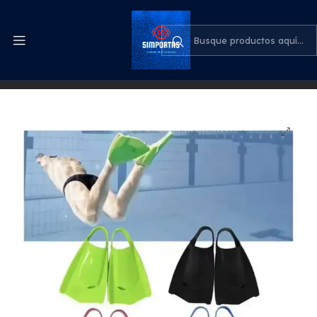
Despachos express a todo el país
cotiza para tu empresa
Inicio
Aletas Natación Cortas Para Entrenamiento Silicona
Resistent Color Rosa Talle De Las Patas De Rana
Número 40-41