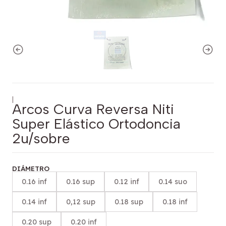
|
Arcos Curva Reversa Niti
Super Elástico Ortodoncia
2u/sobre
DIÁMETRO
0.16 inf
0.16 sup
0.12 inf
0.14 suo
0.14 inf
0,12 sup
0.18 sup
0.18 inf
0.20 sup
0.20 inf