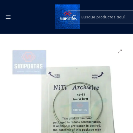
Despachos express a todo el país
cotiza para tu empresa
Inicio
Odontología
Arcos Curva Reversa Niti Super Elástico Ortodoncia
2u/sobre