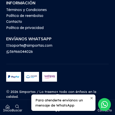
INFORMACIÓN
Términos y Condiciones
Política de reembolso
Contacto
Política de privacidad
ENVÍANOS WHATSAPP
soporte@simportas.com
56966044026
2026 Simportas / Lo traemos todo con énfasis en la
calidad.
Para atenderte envíanos un
Todos los derechos reservados.
Desarrollado por
mensaje de WhatsApp
0
Jumpseller
.
$0
Inicio
Buscar
Contacto