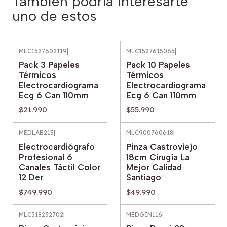
También podría interesarte
uno de estos
MLC1527602119
|
MLC1527615065
|
Pack 3 Papeles
Pack 10 Papeles
Térmicos
Térmicos
Electrocardiograma
Electrocardiograma
Ecg 6 Can 110mm
Ecg 6 Can 110mm
$21.990
$55.990
MEDLAB213
|
MLC900760618
|
Electrocardiógrafo
Pinza Castroviejo
Profesional 6
18cm Cirugía La
Canales Táctil Color
Mejor Calidad
12 Der
Santiago
$749.990
$49.990
MLC518232702
|
MEDGIN116
|
Agotado