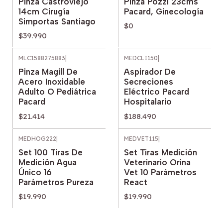
Pinza Castroviejo
Pinza Pozzi 23cms
14cm Cirugía
Pacard, Ginecología
Simportas Santiago
$0
$39.990
MLC1588275883
|
MEDCLI150
|
Pinza Magill De
Aspirador De
Acero Inoxidable
Secreciones
Adulto O Pediátrica
Eléctrico Pacard
Pacard
Hospitalario
$21.414
$188.490
MEDHOG222
|
MEDVET115
|
Set 100 Tiras De
Set Tiras Medición
Medición Agua
Veterinario Orina
Único 16
Vet 10 Parámetros
Parámetros Pureza
React
$19.990
$19.990