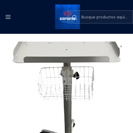
Despachos express a todo el país
cotiza para tu empresa
Inicio
Medicina
Carro Para Monitor Hospitalario Y Clínica Ecografía Ecg