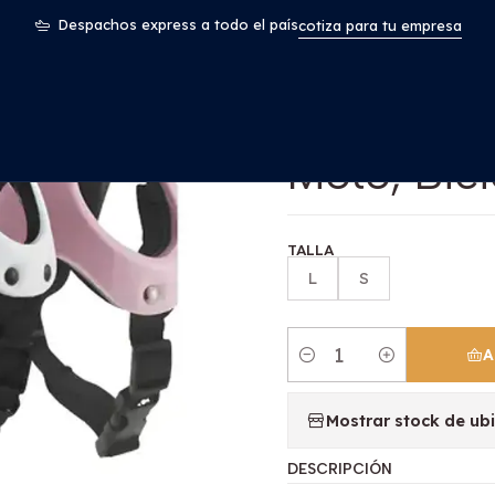
Mascotas
Cascos Para Perros-gatos Uso Moto, Bicicleta Y Pro
Despachos express a todo el país
cotiza para tu empresa
|
Cascos Pa
Moto, Bici
TALLA
L
S
A
Cantidad
Mostrar stock de ub
DESCRIPCIÓN