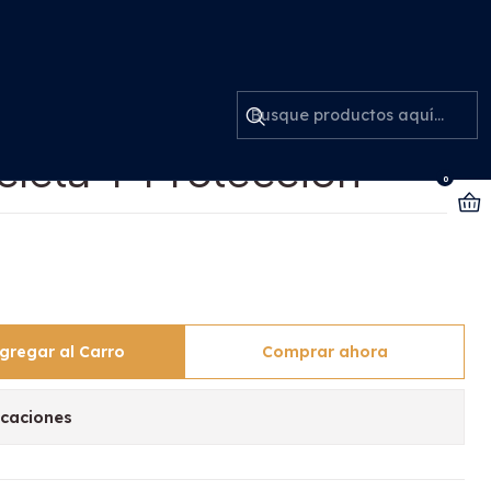
tección
ra Perros-gatos Uso
cleta Y Protección
0
gregar al Carro
Comprar ahora
icaciones