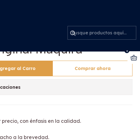
 Maquira
uirúrgico Kit Polvo +
riginal Maquira
0
gregar al Carro
Comprar ahora
icaciones
 precio, con énfasis en la calidad.
acho a la brevedad.