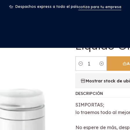
Odontología
Cemento Quirúrgico Kit Polvo + Líquido Original
Despachos express a todo el país
cotiza para tu empresa
|
Cemento Q
Líquido O
A
Cantidad
Mostrar stock de ub
DESCRIPCIÓN
SIMPORTAS;
lo traemos todo al mejor
No espere de más, desp