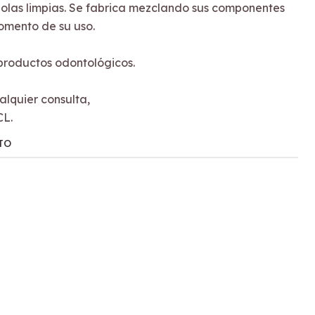
olas limpias. Se fabrica mezclando sus componentes
momento de su uso.
 productos odontológicos.
lquier consulta,
CL.
TO