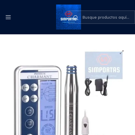
Despachos express a todo el país
cotiza para tu empresa
Inicio
Estética y Belleza
Dermografo Charmant Premium Microblading + 6
Repuestos 1pin