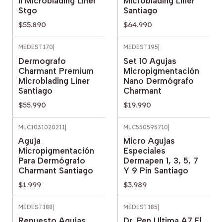
Ii Microblading Liner
Microblading Liner
Stgo
Santiago
$55.890
$64.990
MEDEST170
|
MEDEST195
|
Dermografo
Set 10 Agujas
Charmant Premium
Micropigmentación
Microblading Liner
Nano Dermógrafo
Santiago
Charmant
$55.990
$19.990
MLC1031020211
|
MLC550595710
|
Aguja
Micro Agujas
Micropigmentación
Especiales
Para Dermógrafo
Dermapen 1, 3, 5, 7
Charmant Santiago
Y 9 Pin Santiago
$1.999
$3.989
MEDEST188
|
MEDEST185
|
Repuesto Agujas
Dr. Pen Ultima A7 El