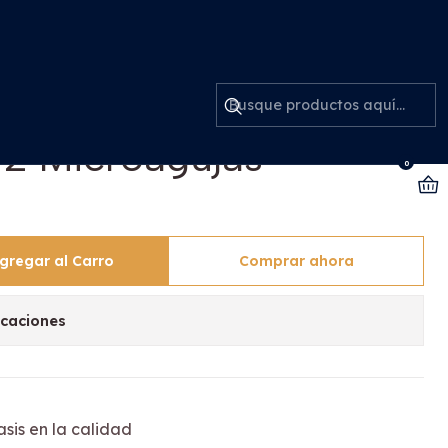
jas Santiago
tima A7 El Mejor
 2 Microagujas
0
gregar al Carro
Comprar ahora
icaciones
sis en la calidad