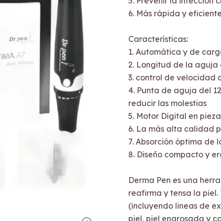
5. Prevenir la infecció
6. Más rápida y eficien
Características:
1. Automática y de car
2. Longitud de la aguj
3. control de velocidad
4. Punta de aguja del 1
reducir las molestias
5. Motor Digital en pieza
6. La más alta calidad 
7. Absorción óptima de 
8. Diseño compacto y e
Derma Pen es una herram
reafirma y tensa la piel
(incluyendo lineas de e
piel, piel engrosada y c