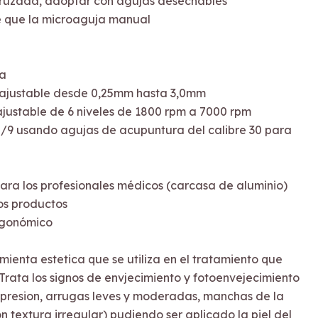
n cruzada, adoptar con agujas desechables
te que la microaguja manual
ga
a ajustable desde 0,25mm hasta 3,0mm
 ajustable de 6 niveles de 1800 rpm a 7000 rpm
2/9 usando agujas de acupuntura del calibre 30 para
para los profesionales médicos (carcasa de aluminio)
los productos
rgonómico
ienta estetica que se utiliza en el tratamiento que
. Trata los signos de envjecimiento y fotoenvejecimiento
xpresion, arrugas leves y moderadas, manchas de la
on textura irregular) pudiendo ser aplicado la piel del