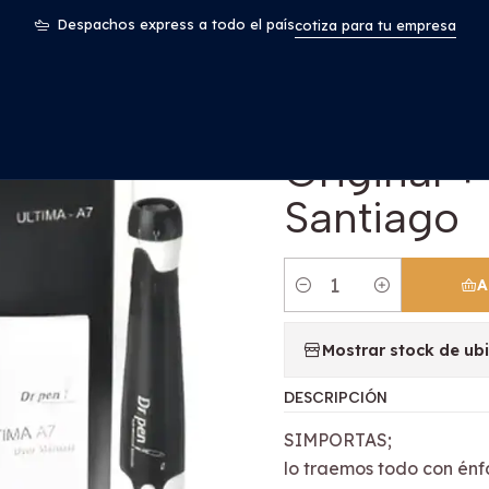
tica y Belleza
Dr. Pen Ultima A7 El Mejor Original + 2 Microagu
Despachos express a todo el país
cotiza para tu empresa
|
Dr. Pen Ul
Original +
Santiago
A
Cantidad
Mostrar stock de ub
DESCRIPCIÓN
SIMPORTAS;
lo traemos todo con énfa