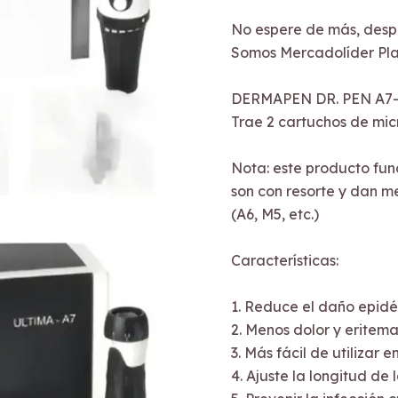
No espere de más, desp
Somos Mercadolíder Pla
DERMAPEN DR. PEN A7
Trae 2 cartuchos de micr
Nota: este producto func
son con resorte y dan m
(A6, M5, etc.)
Características:
1. Reduce el daño epid
2. Menos dolor y eritem
3. Más fácil de utilizar
4. Ajuste la longitud de