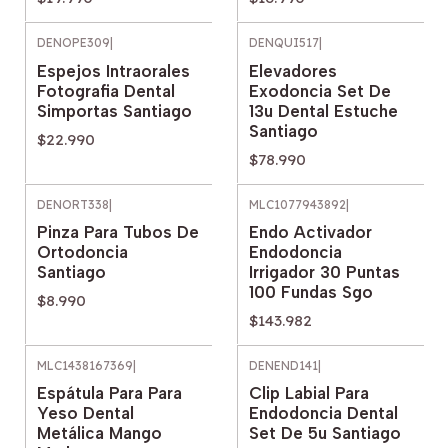
DENOPE309
|
DENQUI517
|
Espejos Intraorales
Elevadores
Fotografia Dental
Exodoncia Set De
Simportas Santiago
13u Dental Estuche
Santiago
$22.990
$78.990
DENORT338
|
MLC1077943892
|
Pinza Para Tubos De
Endo Activador
Ortodoncia
Endodoncia
Santiago
Irrigador 30 Puntas
100 Fundas Sgo
$8.990
$143.982
MLC1438167369
|
DENEND141
|
Espátula Para Para
Clip Labial Para
Yeso Dental
Endodoncia Dental
Metálica Mango
Set De 5u Santiago