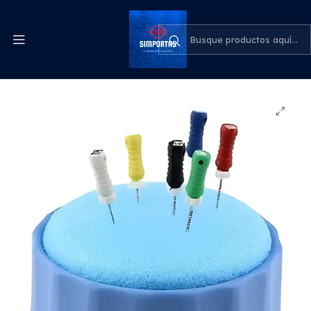
Despachos express a todo el país
cotiza para tu empresa
Inicio
Odontología
Esponjero Esterilizable Endodoncia Dental Santiago