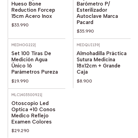
Hueso Bone
Barómetro P/
Reduction Forcep
Esterilizador
15cm Acero Inox
Autoclave Marca
Pacard
$33.990
$35.990
MEDHOG222
|
MEDQUI139
|
Set 100 Tiras De
Almohadilla Práctica
Medición Agua
Sutura Medicina
Único 16
18x12cm + Grande
Parámetros Pureza
Caja
$19.990
$8.900
MLC1403500921
|
Otoscopio Led
Optica +10 Conos
Medico Reflejo
Examen Colores
$29.290