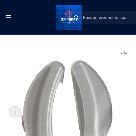
Despachos express a todo el país
cotiza para tu empresa
Inicio
Medicina
Férulas Nasales Internas Tipo Doyle Calidad 1par
Ventilación