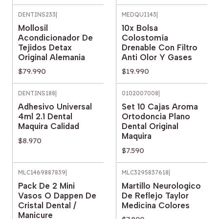
DENTINS233
|
MEDQUI143
|
Mollosil
10x Bolsa
Acondicionador De
Colostomía
Tejidos Detax
Drenable Con Filtro
Original Alemania
Anti Olor Y Gases
$79.990
$19.990
DENTINS188
|
0102007008
|
Agotado
Adhesivo Universal
Set 10 Cajas Aroma
4ml 2.1 Dental
Ortodoncia Plano
Maquira Calidad
Dental Original
Maquira
$8.970
$7.590
MLC1469887839
|
MLC3295837618
|
Pack De 2 Mini
Martillo Neurologico
Vasos O Dappen De
De Reflejo Taylor
Cristal Dental /
Medicina Colores
Manicure