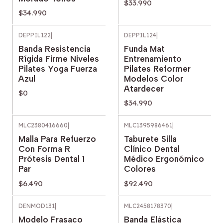
$33.990
$34.990
DEPPIL122
|
DEPPIL124
|
Agotado
Banda Resistencia
Funda Mat
Rígida Firme Niveles
Entrenamiento
Pilates Yoga Fuerza
Pilates Reformer
Azul
Modelos Color
Atardecer
$0
$34.990
MLC2380416660
|
MLC1395986461
|
Malla Para Refuerzo
Taburete Silla
Con Forma R
Clínico Dental
Prótesis Dental 1
Médico Ergonómico
Par
Colores
$6.490
$92.490
DENMOD131
|
MLC2458178370
|
Modelo Frasaco
Banda Elástica