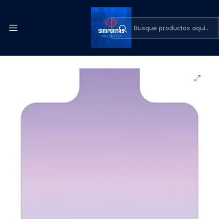
Despachos express a todo el país
cotiza para tu empresa
Inicio
Deportes y Aire Libre
Funda Mat Entrenamiento Pilates Reformer Modelos