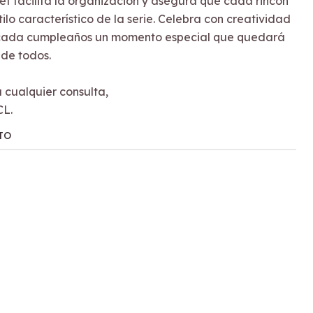
 set facilita la organización y asegura que cada rincón
ilo característico de la serie. Celebra con creatividad
 cada cumpleaños un momento especial que quedará
de todos.
cualquier consulta,
CL.
TO