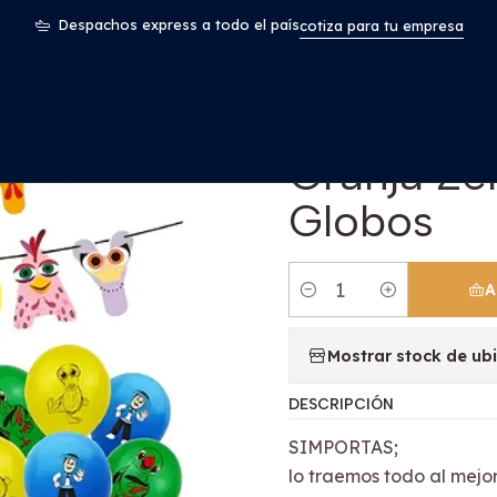
os y Bebés
Kit Cotillon Cumpleaños La Granja Zenon Decoraci
Despachos express a todo el país
cotiza para tu empresa
|
Kit Cotil
Granja Ze
Globos
A
Cantidad
Mostrar stock de ub
DESCRIPCIÓN
SIMPORTAS;
lo traemos todo al mejor