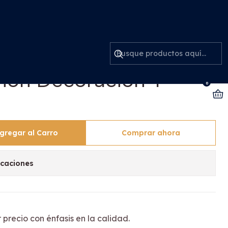
ón Y Globos
lon Cumpleaños La
non Decoración Y
0
gregar al Carro
Comprar ahora
icaciones
 precio con énfasis en la calidad.