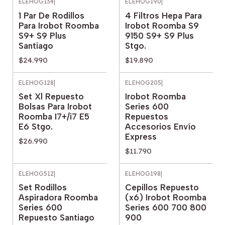
ELEHOG134
|
ELEHOG190
|
1 Par De Rodillos
4 Filtros Hepa Para
Para Irobot Roomba
Irobot Roomba S9
S9+ S9 Plus
9150 S9+ S9 Plus
Santiago
Stgo.
$24.990
$19.890
ELEHOG128
|
ELEHOG205
|
Set Xl Repuesto
Irobot Roomba
Bolsas Para Irobot
Series 600
Roomba I7+/i7 E5
Repuestos
E6 Stgo.
Accesorios Envío
Express
$26.990
$11.790
ELEHOG512
|
ELEHOG198
|
Set Rodillos
Cepillos Repuesto
Aspiradora Roomba
(x6) Irobot Roomba
Series 600
Series 600 700 800
Repuesto Santiago
900