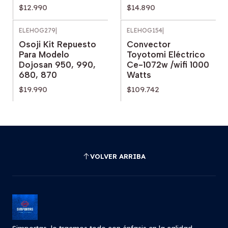
$12.990
$14.890
ELEHOG279
|
ELEHOG154
|
Osoji Kit Repuesto
Convector
Para Modelo
Toyotomi Eléctrico
Dojosan 950, 990,
Ce-1072w /wifi 1000
680, 870
Watts
$19.990
$109.742
VOLVER ARRIBA
Simportas, lo traemos todo con énfasis en la calidad