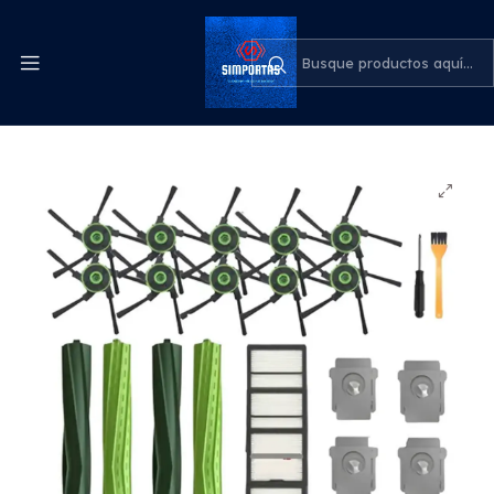
Despachos express a todo el país
cotiza para tu empresa
Inicio
Electrohogar y Tecnología
Kit Xl Repuesto Para Irobot Roomba S9 9150 S9+ S9 Plus
Stgo.