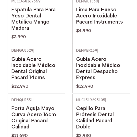
MLC1438167369
|
DENQUI530
|
Espátula Para Para
Lima Para Hueso
Yeso Dental
Acero Inoxidable
Metálica Mango
Pacard Instruments
Madera
$4.990
$3.990
DENQUI529
|
DENPER139
|
Gubia Acero
Gubia Acero
Inoxidable Médico
Inoxidable Médico
Dental Original
Dental Despacho
Pacard 14cms
Express
$12.990
$12.990
DENQUI531
|
MLC1519293105
|
Porta Aguja Mayo
Cepillo Para
Curva Acero 16cm
Prótesis Dental
Original Pacard
Calidad Pacard
Calidad
Doble
$11.690
$2.980