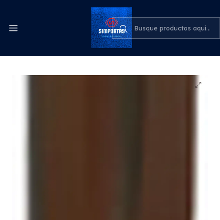
Despachos express a todo el país
cotiza para tu empresa
Inicio
Medicina
Mango Bisturí Doble N°3 Y N°4 Edicion Calidad Acero
Inox