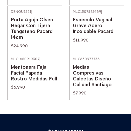
DENQUI521
|
MLC1507525469
|
Porta Aguja Olsen
Especulo Vaginal
Hegar Con Tijera
Grave Acero
Tungsteno Pacard
Inoxidable Pacard
14cm
$11.990
$24.990
MLC1680919307
|
MLC630977736
|
Mentonera Faja
Medias
Facial Papada
Compresivas
Rostro Medidas Full
Calcetas Diseño
Calidad Santiago
$6.990
$7.990