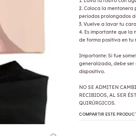
1. Lava tu rostro con agu
2. Coloca la mentonera 
periodos prolongados de
3. Vuelve a lavar tu car
4. Es importante que l
de forma positiva en tu r
Importante: Si fue some
generalizada, debe ser 
dispositivo.
NO SE ADMITEN CAMB
RECIBIDOS, AL SER É
QUIRÚRGICOS.
COMPARTIR ESTE PRODUC