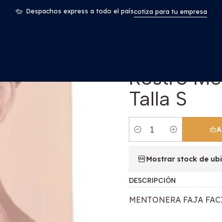
cina
Mentonera Faja Facial Papada Rostro Medidas Full Color 
Despachos express a todo el país
cotiza para tu empresa
|
Mentonera
Rostro Me
Talla S
A
Cantidad
Mostrar stock de ub
DESCRIPCIÓN
MENTONERA FAJA FACI