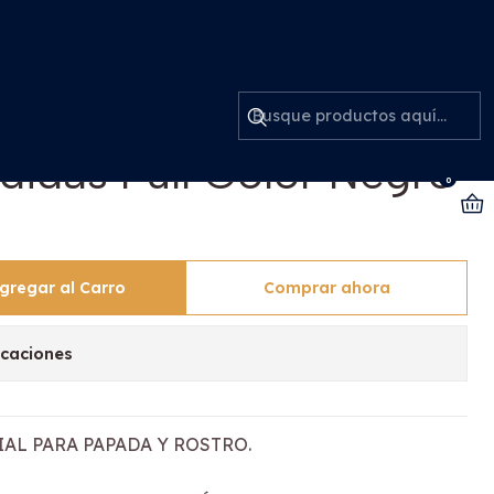
Negro Talla S
 Faja Facial Papada
didas Full Color Negro
0
gregar al Carro
Comprar ahora
icaciones
AL PARA PAPADA Y ROSTRO.