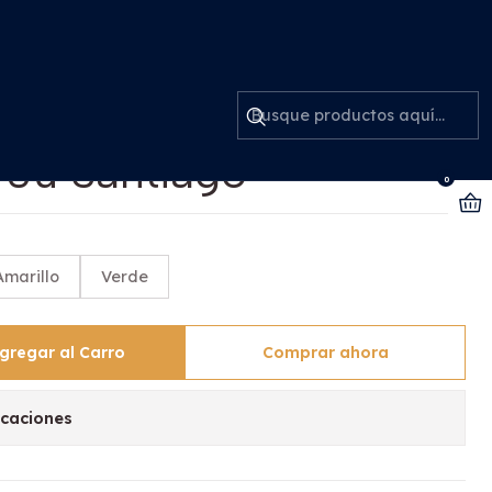
iago
h De Uso Dental
00u Santiago
0
Amarillo
Verde
gregar al Carro
Comprar ahora
icaciones