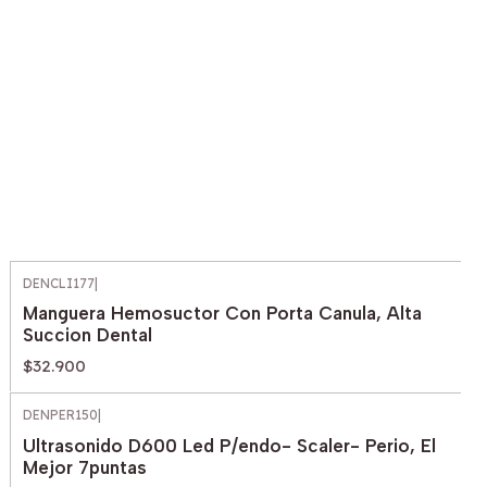
DENCLI177
|
Manguera Hemosuctor Con Porta Canula, Alta
Succion Dental
$32.900
DENPER150
|
Ultrasonido D600 Led P/endo- Scaler- Perio, El
Mejor 7puntas