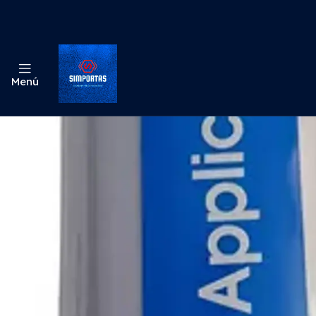
Inic
Menú