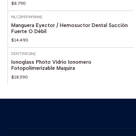
$8.790
MLC2895949844
|
Manguera Eyector / Hemosuctor Dental Succión
Fuerte O Débil
$14.490
DENTINS186
|
Ionoglass Photo Vidrio Ionomero
Fotopolimerizable Maquira
$18.590