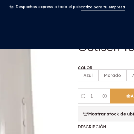
io
Odontología
Microbrush De Uso Dental Cotisen 100u Sant
Despachos express a todo el país
cotiza para tu empresa
|
Microbrus
Cotisen 1
COLOR
Azul
Morado
A
Cantidad
Mostrar stock de ub
DESCRIPCIÓN