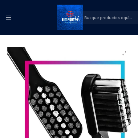
Despachos express a todo el país
cotiza para tu empresa
Inicio
Odontología
Pack 2 Cepillos Dientes Curaprox Black Is Black Súper
Suave