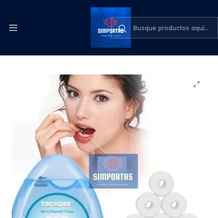
Despachos express a todo el país
cotiza para tu empresa
Inicio
Odontología
Pack Hilo - Seda Dental 1 Caja + 11 Rollos Oferta
Santiago