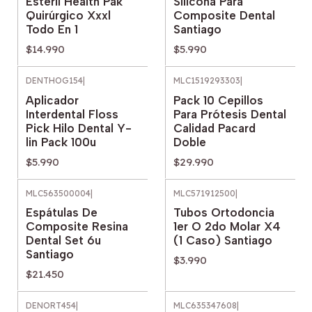
Estéril Health Pak
Silicona Para
Quirúrgico Xxxl
Composite Dental
Todo En 1
Santiago
$14.990
$5.990
DENTHOG154
|
MLC1519293303
|
Aplicador
Pack 10 Cepillos
Interdental Floss
Para Prótesis Dental
Pick Hilo Dental Y-
Calidad Pacard
lin Pack 100u
Doble
$5.990
$29.990
MLC563500004
|
MLC571912500
|
Espátulas De
Tubos Ortodoncia
Composite Resina
1er O 2do Molar X4
Dental Set 6u
(1 Caso) Santiago
Santiago
$3.990
$21.450
DENORT454
|
MLC635347608
|