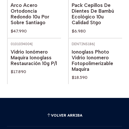
Arco Acero
Pack Cepillos De
Ortodoncia
Dientes De Bambú
Redondo 10u Por
Ecológico 10u
Sobre Santiago
Calidad Stgo
$47.990
$6.980
0101034004
|
DENTINS186
|
Vidrio Ionómero
Ionoglass Photo
Maquira Ionoglass
Vidrio Ionomero
Restauración 10g P/l
Fotopolimerizable
Maquira
$17.890
$18.590
VOLVER ARRIBA