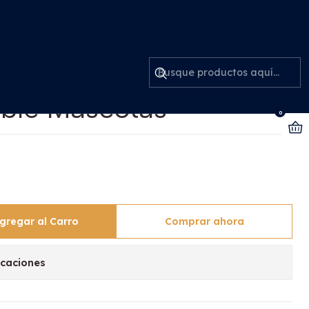
scotas
ro Extragrande Galaxy
ble Mascotas
0
gregar al Carro
Comprar ahora
icaciones