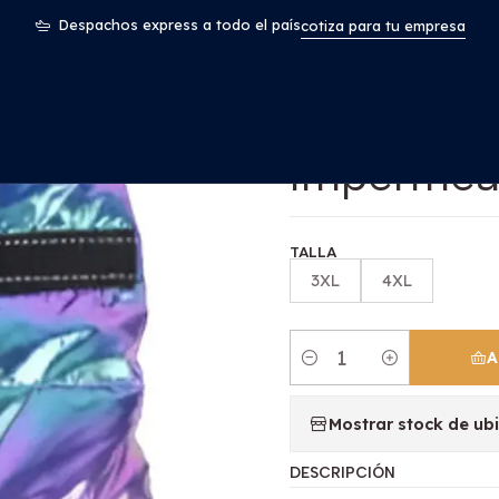
Mascotas
Parka Perro Extragrande Galaxy Impermeable Ma
Despachos express a todo el país
cotiza para tu empresa
|
Parka Per
Impermea
TALLA
3XL
4XL
A
Cantidad
Mostrar stock de ub
DESCRIPCIÓN