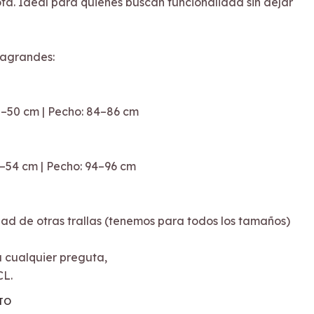
ta. Ideal para quienes buscan funcionalidad sin dejar
ragrandes:
48–50 cm | Pecho: 84–86 cm
0–54 cm | Pecho: 94–96 cm
dad de otras trallas (tenemos para todos los tamaños)
cualquier preguta,
CL.
TO