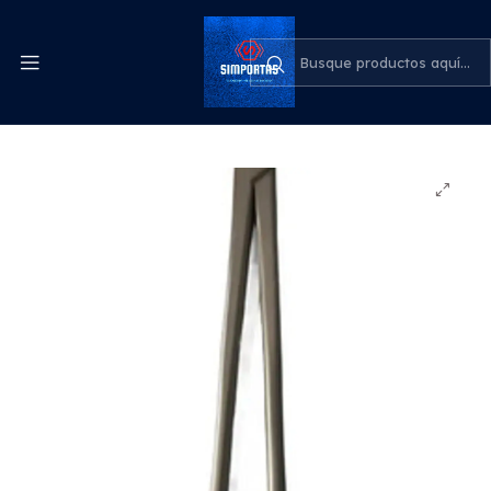
Despachos express a todo el país
cotiza para tu empresa
Inicio
Medicina
Pinza Hemostatica Haldsted Mosquito 13cm Acero Inox
Pacard