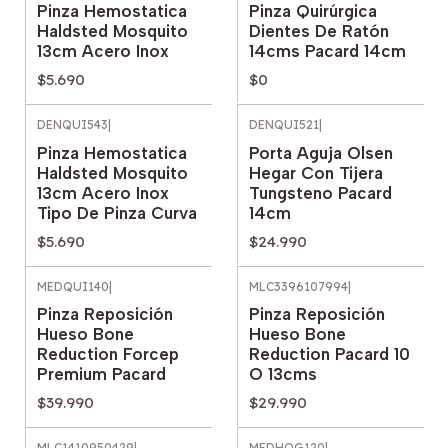
Pinza Hemostatica
Pinza Quirúrgica
Haldsted Mosquito
Dientes De Ratón
13cm Acero Inox
14cms Pacard 14cm
$5.690
$0
DENQUI543
|
DENQUI521
|
Pinza Hemostatica
Porta Aguja Olsen
Haldsted Mosquito
Hegar Con Tijera
13cm Acero Inox
Tungsteno Pacard
Tipo De Pinza Curva
14cm
$5.690
$24.990
MEDQUI140
|
MLC3396107994
|
Pinza Reposición
Pinza Reposición
Hueso Bone
Hueso Bone
Reduction Forcep
Reduction Pacard 10
Premium Pacard
O 13cms
$39.990
$29.990
MLC1410950429
|
MEDHOG120
|