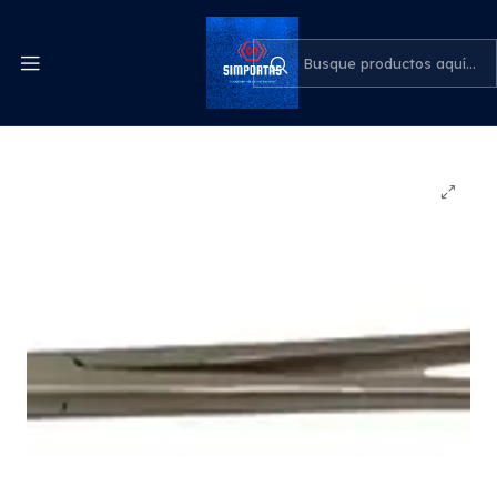
Despachos express a todo el país
cotiza para tu empresa
Inicio
Odontología
Porta Aguja Mayo Curva Acero 16cm Original Pacard
Calidad