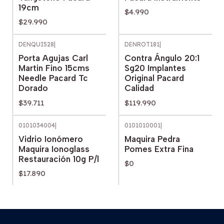
19cm
$4.990
$29.990
DENQUI528
|
DENROT181
|
Porta Agujas Carl
Contra Ángulo 20:1
Martin Fino 15cms
Sg20 Implantes
Needle Pacard Tc
Original Pacard
Dorado
Calidad
$39.711
$119.990
0101034004
|
0101010001
|
Agotado
Vidrio Ionómero
Maquira Pedra
Maquira Ionoglass
Pomes Extra Fina
Restauración 10g P/l
$0
$17.890