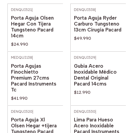
DENQUI521
|
DENQUI538
|
Porta Aguja Olsen
Porta Aguja Ryder
Hegar Con Tijera
Carburo Tungsteno
Tungsteno Pacard
13cm Cirugía Pacard
14cm
$49.990
$24.990
MEDQUI138
|
DENQUI529
|
Porta Agujas
Gubia Acero
Finochietto
Inoxidable Médico
Premium 27cms
Dental Original
Pacard Instruments
Pacard 14cms
Tc
$12.990
$41.990
DENQUI520
|
DENQUI530
|
Porta Aguja Xl
Lima Para Hueso
Olsen Hegar +tijera
Acero Inoxidable
Tungsteno Pacard
Pacard Instruments