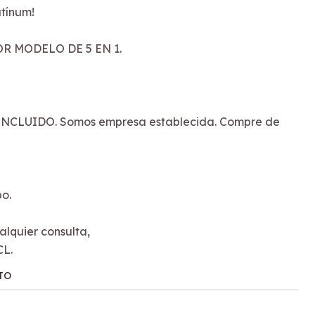
tínum!
R MODELO DE 5 EN 1.
NCLUIDO. Somos empresa establecida. Compre de
po.
lquier consulta,
CL.
TO