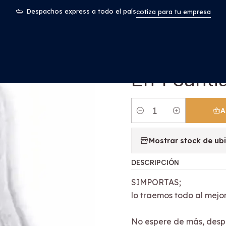
Inicio
Repuesto 1 Paño Mopa Vapor 5 En 1 Santiago
Despachos express a todo el país
cotiza para tu empresa
|
Repuesto 
En 1 Santi
A
Cantidad
Mostrar stock de ub
DESCRIPCIÓN
SIMPORTAS;
lo traemos todo al mejor
No espere de más, desp