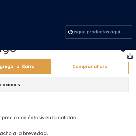
1 Paño Mopa Vapor 5
ago
0
gregar al Carro
Comprar ahora
icaciones
 precio con énfasis en la calidad.
acho a la brevedad.