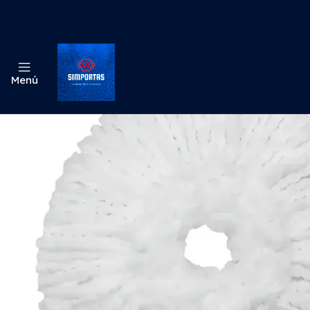
Inic
Menú