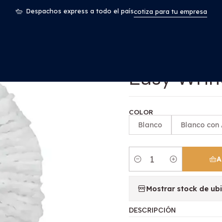
io
Repuesto Mopa Balde Con Pedal Easy Wring & Clean Por Un
Despachos express a todo el país
cotiza para tu empresa
|
Repuesto 
Easy Wrin
COLOR
Blanco
Blanco con 
A
Cantidad
Mostrar stock de ub
DESCRIPCIÓN