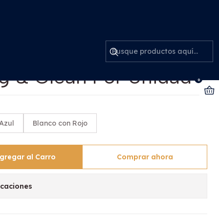
idad
Mopa Balde Con Pedal
g & Clean Por Unidad
0
Azul
Blanco con Rojo
gregar al Carro
Comprar ahora
icaciones