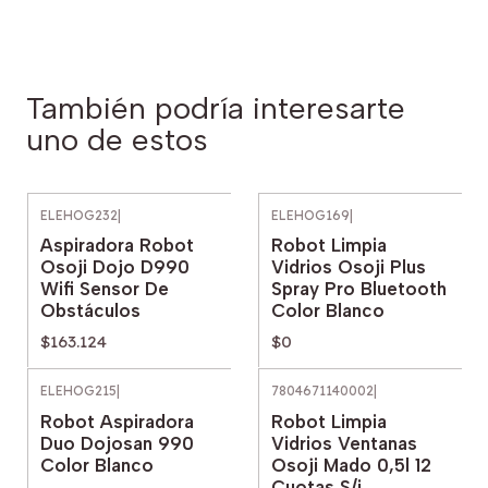
También podría interesarte
uno de estos
ELEHOG232
|
ELEHOG169
|
Agotado
Aspiradora Robot
Robot Limpia
Osoji Dojo D990
Vidrios Osoji Plus
Wifi Sensor De
Spray Pro Bluetooth
Obstáculos
Color Blanco
$163.124
$0
ELEHOG215
|
7804671140002
|
Agotado
Robot Aspiradora
Robot Limpia
Duo Dojosan 990
Vidrios Ventanas
Color Blanco
Osoji Mado 0,5l 12
Cuotas S/i