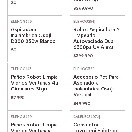
$0
$269.990
ELEHOG195
|
ELEHOG254
|
Agotado
Aspiradora
Robot Aspiradora Y
Inalámbrica Osoji
Trapeado
D300 250w Blanco
Autovaciado Dual
6500pa Uv Alexa
$0
$399.990
ELEHOG143
|
ELEHOG320
|
Paños Robot Limpia
Accesorio Pet Para
Vidrios Ventanas 4u
Aspiradora
Circulares Stgo.
Inalámbrica Osoji
Vertical
$7.990
$49.990
ELEHOG129
|
CALELECE1072
|
Paños Robot Limpia
Convector
Vidrios Ventanas
Toyotomi Eléctrico