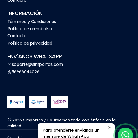
Contacto
INFORMACIÓN
Términos y Condiciones
Política de reembolso
Contacto
Política de privacidad
ENVÍANOS WHATSAPP
soporte@simportas.com
56966044026
2026 Simportas / Lo traemos todo con énfasis en la
calidad.
Para atenderte envíanos un
Todos los derechos reservados.
Desarrollado por
mensaje de WhatsApp
0
Jumpseller
.