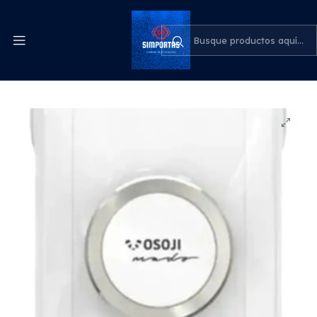
Despachos express a todo el país
cotiza para tu empresa
Inicio
Electrohogar y Tecnología
Robot Limpia Vidrios Osoji Spray Automatico Osoji
Mado Control Remoto App