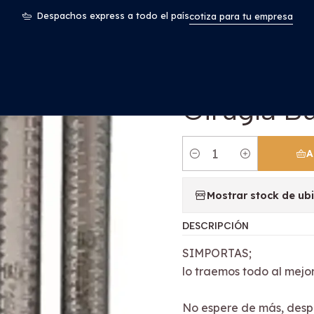
ntología
Set Periostótomos Odontología Cirugía Bucal Instr
Despachos express a todo el país
cotiza para tu empresa
|
Set Perio
Cirugía B
A
Cantidad
Mostrar stock de ub
DESCRIPCIÓN
SIMPORTAS;
lo traemos todo al mejor
No espere de más, desp