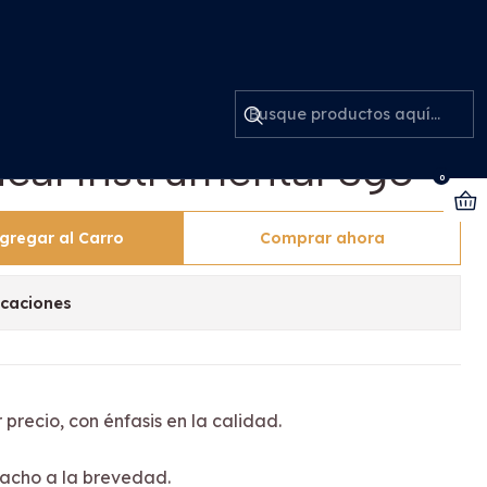
umental Sgo
stótomos Odontología
ucal Instrumental Sgo
0
gregar al Carro
Comprar ahora
icaciones
 precio, con énfasis en la calidad.
acho a la brevedad.