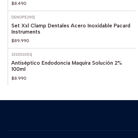
$8.490
DENOPE290
|
Set Xxl Clamp Dentales Acero Inoxidable Pacard
Instruments
$89.990
101001001
|
Antiséptico Endodoncia Maquira Solución 2%
100ml
$8.990