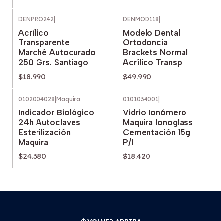
DENPRO242
|
DENMOD118
|
Acrílico
Modelo Dental
Transparente
Ortodoncia
Marché Autocurado
Brackets Normal
250 Grs. Santiago
Acrílico Transp
$18.990
$49.990
0102004028
|
Maquira
0101034001
|
Indicador Biológico
Vidrio Ionómero
24h Autoclaves
Maquira Ionoglass
Esterilización
Cementación 15g
Maquira
P/l
$24.380
$18.420