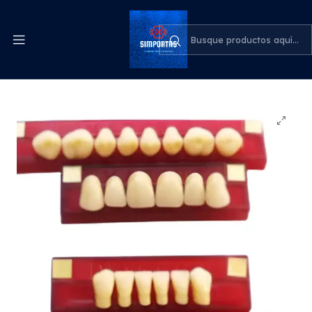
Despachos express a todo el país
cotiza para tu empresa
Inicio
Odontología
Tableta De Dientes De Acrílico Marche Anteriores
Superiores