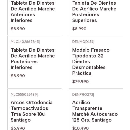
Tableta De Dientes
Tableta De Dientes
De Acrílico Marche
De Acrílico Marche
Anteriores
Posteriores
Inferiores
Superiores
$8.990
$8.990
MLC1402867643
|
DENMOD131
|
Tableta De Dientes
Modelo Frasaco
De Acrílico Marche
Tipodonto 32
Posteriores
Dientes
Inferiores
Desmontables
Práctica
$8.990
$79.990
MLC555025489
|
DENPRO273
|
Arcos Ortodoncia
Acrílico
Termoactivados
Transparente
Tma Sobre 10u
Marché Autocurado
Santiago
125 Grs. Santiago
$6.990
$10.490