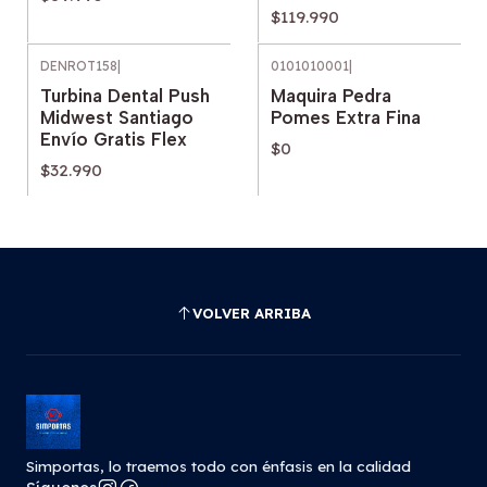
$119.990
DENROT158
|
0101010001
|
Agotado
Turbina Dental Push
Maquira Pedra
Midwest Santiago
Pomes Extra Fina
Envío Gratis Flex
$0
$32.990
VOLVER ARRIBA
Simportas, lo traemos todo con énfasis en la calidad