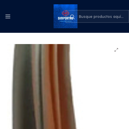
Despachos express a todo el país
cotiza para tu empresa
Inicio
Odontología
Turbina Panamax Plus Nsk, Alta Velocidad 8 Spray
Santiago