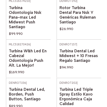
MLC516374210
|
DENROT192
|
Turbina
Rotor Turbina
Odontología Nsk
Dental Para Nsk Y
Pana-max Led
Genéricas Ruleman
Midwest Push
Santiago
Santiago
$26.990
$99.990
MLC518270426
|
DENROT157
|
Turbina W&h Led En
Turbina Dental Led
Cabezal
Midwest + 10 Fresas
Odontología Push
Regalo Santiago
Alt. La Mejor!
$94.990
$169.990
DENROT156
|
DENROT202
|
Turbina Dental Led,
Turbina Led Triple
Borden, Push
Spray Estilo Kavo
Button, Santiago
Ergonómica Caja
Calidad
$89.990