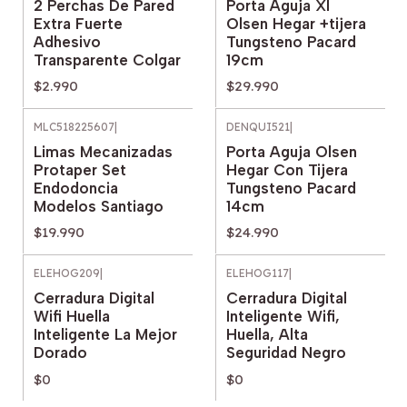
2 Perchas De Pared
Porta Aguja Xl
Extra Fuerte
Olsen Hegar +tijera
Adhesivo
Tungsteno Pacard
Transparente Colgar
19cm
$2.990
$29.990
MLC518225607
|
DENQUI521
|
Limas Mecanizadas
Porta Aguja Olsen
Protaper Set
Hegar Con Tijera
Endodoncia
Tungsteno Pacard
Modelos Santiago
14cm
$19.990
$24.990
ELEHOG209
|
ELEHOG117
|
Agotado
Agotado
Cerradura Digital
Cerradura Digital
Wifi Huella
Inteligente Wifi,
Inteligente La Mejor
Huella, Alta
Dorado
Seguridad Negro
$0
$0