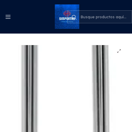
Despachos express a todo el país
cotiza para tu empresa
Inicio
Candado Largo Especial 13cm Anticorrosivo Lluvia
Calidad