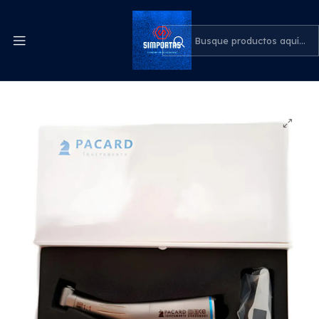
Despachos express a todo el país
cotiza para tu empresa
Inicio
Odontología
Contra Ángulo Led 1:1 Baja Velocidad Alta Calidad
Pacard Color Plateado