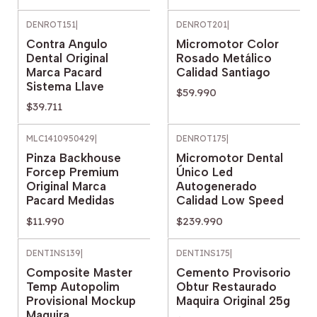
DENROT151
|
DENROT201
|
Contra Angulo
Micromotor Color
Dental Original
Rosado Metálico
Marca Pacard
Calidad Santiago
Sistema Llave
$59.990
$39.711
MLC1410950429
|
DENROT175
|
Pinza Backhouse
Micromotor Dental
Forcep Premium
Único Led
Original Marca
Autogenerado
Pacard Medidas
Calidad Low Speed
$11.990
$239.990
DENTINS139
|
DENTINS175
|
Composite Master
Cemento Provisorio
Temp Autopolim
Obtur Restaurado
Provisional Mockup
Maquira Original 25g
Maquira