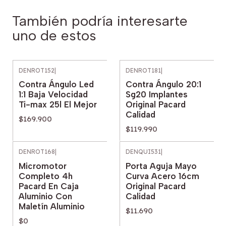
También podría interesarte
uno de estos
DENROT152
|
DENROT181
|
Contra Ángulo Led
Contra Ángulo 20:1
1:1 Baja Velocidad
Sg20 Implantes
Ti-max 25l El Mejor
Original Pacard
Calidad
$169.900
$119.990
DENROT168
|
DENQUI531
|
Agotado
Micromotor
Porta Aguja Mayo
Completo 4h
Curva Acero 16cm
Pacard En Caja
Original Pacard
Aluminio Con
Calidad
Maletín Aluminio
$11.690
$0