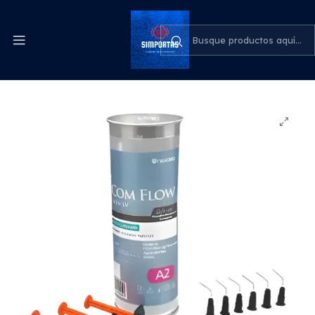
Despachos express a todo el país
cotiza para tu empresa
Inicio
Odontología
Kit Composite Foto T Com Flow 3 Jeringas Resina
Dental Flow