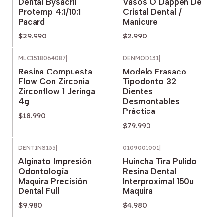
Dental Bysacril
Vasos O Dappen De
Protemp 4:1/10:1
Cristal Dental /
Pacard
Manicure
$29.990
$2.990
MLC1518064087
|
DENMOD131
|
Resina Compuesta
Modelo Frasaco
Flow Con Zirconia
Tipodonto 32
Zirconflow 1 Jeringa
Dientes
4g
Desmontables
Práctica
$18.990
$79.990
DENTINS135
|
0109001001
|
Alginato Impresión
Huincha Tira Pulido
Odontología
Resina Dental
Maquira Precisión
Interproximal 150u
Dental Full
Maquira
$9.980
$4.980