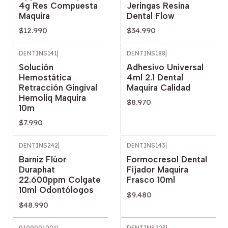
4g Res Compuesta
Jeringas Resina
Maquira
Dental Flow
$12.990
$34.990
DENTINS141
|
DENTINS188
|
Solución
Adhesivo Universal
Hemostática
4ml 2.1 Dental
Retracción Gingival
Maquira Calidad
Hemoliq Maquira
$8.970
10m
$7.990
DENTINS242
|
DENTINS143
|
Barniz Flúor
Formocresol Dental
Duraphat
Fijador Maquira
22.600ppm Colgate
Frasco 10ml
10ml Odontólogos
$9.480
$48.990
0109001001
|
DENTINS223
|