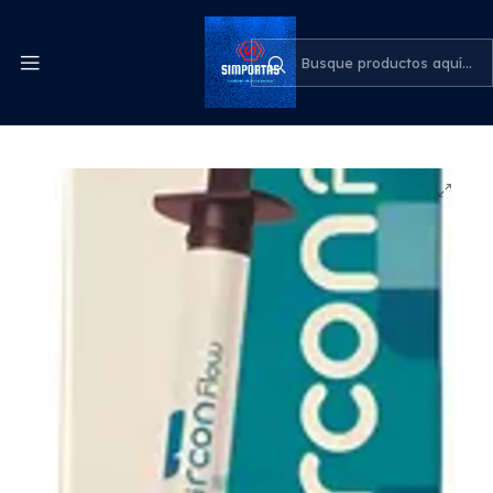
Despachos express a todo el país
cotiza para tu empresa
Inicio
Odontología
Resina Compuesta Flow Con Zirconia Zirconflow 1
Jeringa 4g