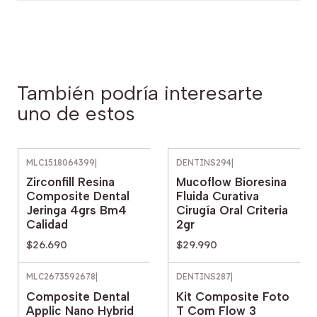
También podría interesarte
uno de estos
MLC1518064399
|
DENTINS294
|
Zirconfill Resina
Mucoflow Bioresina
Composite Dental
Fluida Curativa
Jeringa 4grs Bm4
Cirugía Oral Criteria
Calidad
2gr
$26.690
$29.990
MLC2673592678
|
DENTINS287
|
Composite Dental
Kit Composite Foto
Applic Nano Hybrid
T Com Flow 3