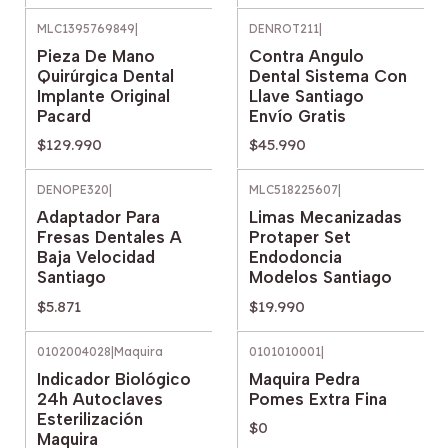
MLC1395769849
|
DENROT211
|
Pieza De Mano
Contra Angulo
Quirúrgica Dental
Dental Sistema Con
Implante Original
Llave Santiago
Pacard
Envío Gratis
$129.990
$45.990
DENOPE320
|
MLC518225607
|
Adaptador Para
Limas Mecanizadas
Fresas Dentales A
Protaper Set
Baja Velocidad
Endodoncia
Santiago
Modelos Santiago
$5.871
$19.990
0102004028
|
Maquira
0101010001
|
Agotado
Indicador Biológico
Maquira Pedra
24h Autoclaves
Pomes Extra Fina
Esterilización
$0
Maquira