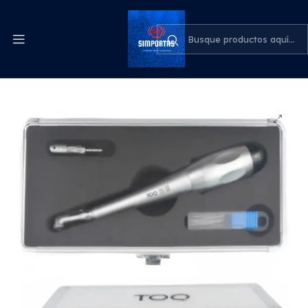
Despachos express a todo el país
cotiza para tu empresa
Inicio
Odontología
Llave Implantes Dentales Dinamométrica Con Maletín
Santiago