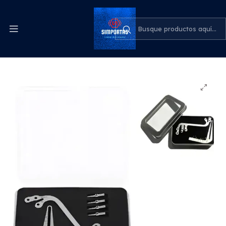
Despachos express a todo el país
cotiza para tu empresa
Inicio
Odontología
Reglas De Medición Para Implantes Dentales Guía Set
Santiago