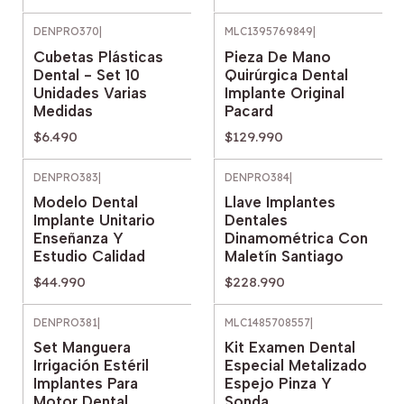
DENPRO370
|
MLC1395769849
|
Cubetas Plásticas
Pieza De Mano
Dental - Set 10
Quirúrgica Dental
Unidades Varias
Implante Original
Medidas
Pacard
$6.490
$129.990
DENPRO383
|
DENPRO384
|
Modelo Dental
Llave Implantes
Implante Unitario
Dentales
Enseñanza Y
Dinamométrica Con
Estudio Calidad
Maletín Santiago
$44.990
$228.990
DENPRO381
|
MLC1485708557
|
Set Manguera
Kit Examen Dental
Irrigación Estéril
Especial Metalizado
Implantes Para
Espejo Pinza Y
Motor Dental
Sonda