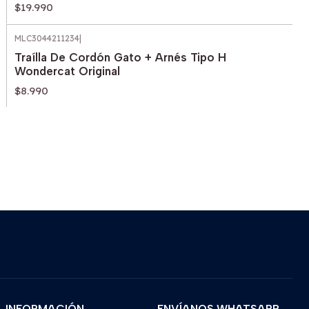
$19.990
MLC3044211234
|
Traílla De Cordón Gato + Arnés Tipo H
Wondercat Original
$8.990
INFORMACIÓN
ENVÍANOS WHATSAPP