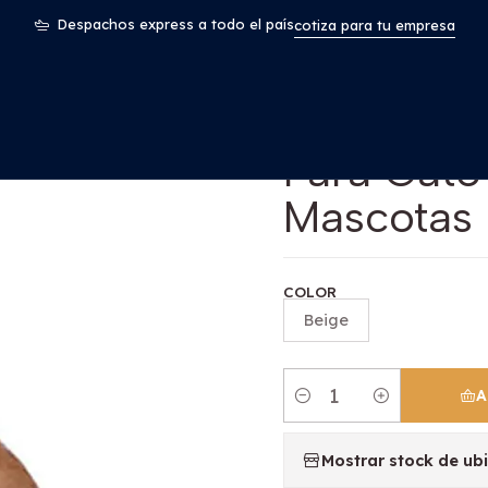
ntología
Rascador Inclinado De Pared Para Gato Alta Densid
Despachos express a todo el país
cotiza para tu empresa
|
Rascador 
Para Gato
Mascotas
COLOR
Beige
A
Cantidad
Mostrar stock de ub