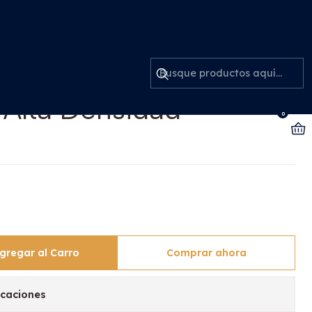
ad Mascotas
Inclinado De Pared
 Alta Densidad
0
gregar al Carro
Comprar ahora
icaciones