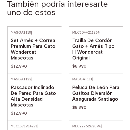
También podría interesarte
uno de estos
MASGAT118
|
MLC3044211234
|
Set Arnés + Correa
Traílla De Cordón
Premium Para Gato
Gato + Arnés Tipo
Wondercat
H Wondercat
Mascotas
Original
$12.990
$8.990
MASGAT122
|
MASGAT111
|
Rascador Inclinado
Peluca De León Para
De Pared Para Gato
Gatitos Diversión
Alta Densidad
Asegurada Santiago
Mascotas
$8.890
$12.990
MLC1571914271
|
MLC2276262096
|