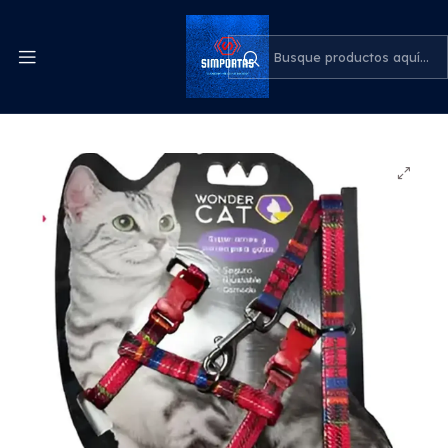
Despachos express a todo el país
cotiza para tu empresa
Inicio
Mascotas
Set Correa + Arnés Gato Diseño Escocés Wondercat
Mascotas